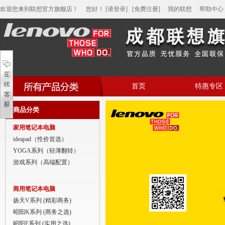
欢迎您来到联想官方旗舰店！
您好
！
[请登录]
[免费注册]
我的联想
帮助中心
首页
特惠专区
帮助中心
商品分类
家用笔记本电脑
家用笔记本电脑
商用笔记本电脑
ideapad（性价首选）
YOGA系列（轻薄翻转）
平板电脑
游戏系列（高端配置）
家用分体台式机
商用笔记本电脑
商用分体台式机
扬天V系列 (精彩商务)
昭阳K系列 (商务之选)
家用一体台式机
昭阳E系列 (实用之选)