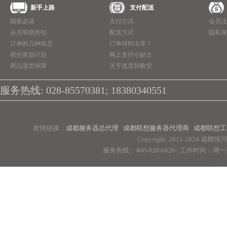
新手上路
支付配送
顾客必读
支付方式
会员注
会员等级折扣
配送方式
隐私保
订单的几种状态
订单何时出库？
积分奖励计划
网上支付小贴士
商品退货保障
关于送货和验货
服务热线: 028-85570381; 18380340551
友情链接：
成都服务器总代理
成都联想服务器代理商
成都联想工
Copyright 2011-2024 
服务热线：400-028-6620 | 工作时间：周一至周
Pow