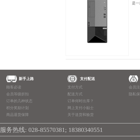
是一
新手上路
支付配送
顾客必读
支付方式
会员注
会员等级折扣
配送方式
隐私保
订单的几种状态
订单何时出库？
积分奖励计划
网上支付小贴士
商品退货保障
关于送货和验货
服务热线: 028-85570381; 18380340551