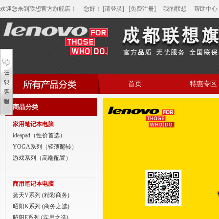
欢迎您来到联想官方旗舰店！
您好
！
[请登录]
[免费注册]
我的联想
帮助中心
首页
特惠专区
帮助中心
商品分类
家用笔记本电脑
家用笔记本电脑
商用笔记本电脑
ideapad（性价首选）
YOGA系列（轻薄翻转）
平板电脑
游戏系列（高端配置）
家用分体台式机
商用笔记本电脑
商用分体台式机
扬天V系列 (精彩商务)
昭阳K系列 (商务之选)
家用一体台式机
昭阳E系列 (实用之选)