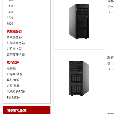
P320
成都
P330
是一
P520
（R
P720
P920
联想服务器
塔式服务器
机架式服务器
刀片服务器
高密度服务器
联想T
数码配件
是一
电脑包
（R
内存条/硬盘
耳机/音箱
键盘/鼠标
电池及适配器
Think选件
同类商品推荐