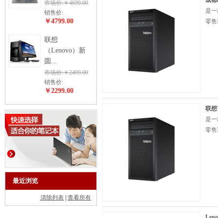
成都
市场价:￥4699.00
是一
销售价:
￥4799.00
零售
联想
（Lenovo）新
圆...
市场价:￥2499.00
销售价:
￥2299.00
联想T
是一
零售
最近浏览
清除列表
|
查看所有
Len