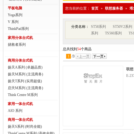
商用一体台式机
平板电脑
您当前的位置：
首页
»
联想服务器
»
塔
Yoga系列
ThinkPad
V 系列
分类名称：
ST58系列
ST50V2系列
ThinkStation工作站
ThinkPad系列
系列
TS560系列
TS
家用分体台式机
联想服务器
拯救者系列
总共找到
54
个商品
数码配件
1
/
3
商用分体台式机
扬天A系列 (卓越品质)
联想 
扬天M系列 (主流商务)
E-2
扬天T系列 (实用超值)
启天M系列 (主流商务)
Think Centre M系列
家用一体台式机
AIO 系列
商用一体台式机
扬天S系列 (时尚全能)
ThinkCentre M系列 (高效全能)