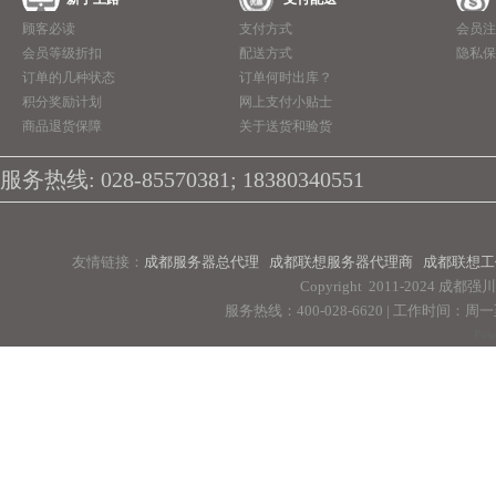
顾客必读
支付方式
会员注
会员等级折扣
配送方式
隐私保
订单的几种状态
订单何时出库？
积分奖励计划
网上支付小贴士
商品退货保障
关于送货和验货
服务热线: 028-85570381; 18380340551
友情链接：
成都服务器总代理
成都联想服务器代理商
成都联想工
Copyright 2011-2024 
服务热线：400-028-6620 | 工作时间：周一至周
Pow