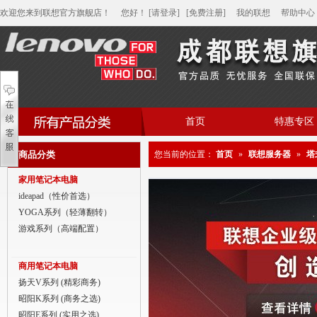
欢迎您来到联想官方旗舰店！
您好
！
[请登录]
[免费注册]
我的联想
帮助中心
首页
特惠专区
帮助中心
商品分类
您当前的位置：
首页
»
联想服务器
»
塔
家用笔记本电脑
家用笔记本电脑
商用笔记本电脑
ideapad（性价首选）
YOGA系列（轻薄翻转）
平板电脑
游戏系列（高端配置）
家用分体台式机
商用笔记本电脑
商用分体台式机
扬天V系列 (精彩商务)
昭阳K系列 (商务之选)
家用一体台式机
昭阳E系列 (实用之选)