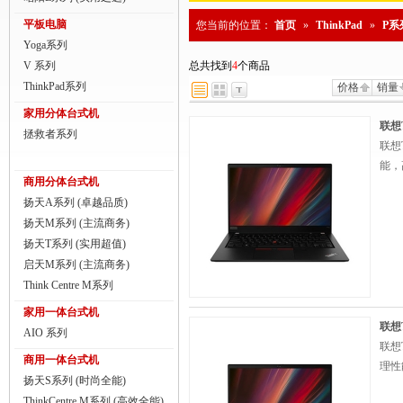
商用一体台式机
平板电脑
您当前的位置：
首页
»
ThinkPad
»
P系
Yoga系列
ThinkPad
V 系列
总共找到
4
个商品
ThinkStation工作站
ThinkPad系列
价格
销量
家用分体台式机
联想服务器
联想T
拯救者系列
联想
数码配件
能，
商用分体台式机
扬天A系列 (卓越品质)
扬天M系列 (主流商务)
扬天T系列 (实用超值)
启天M系列 (主流商务)
Think Centre M系列
家用一体台式机
联想T
AIO 系列
联想
商用一体台式机
理性
扬天S系列 (时尚全能)
ThinkCentre M系列 (高效全能)