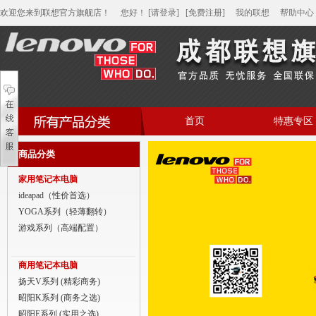
欢迎您来到联想官方旗舰店！
您好
！
[请登录]
[免费注册]
我的联想
帮助中心
首页
特惠专区
帮助中心
商品分类
家用笔记本电脑
家用笔记本电脑
商用笔记本电脑
ideapad（性价首选）
YOGA系列（轻薄翻转）
平板电脑
游戏系列（高端配置）
家用分体台式机
商用笔记本电脑
商用分体台式机
扬天V系列 (精彩商务)
昭阳K系列 (商务之选)
家用一体台式机
昭阳E系列 (实用之选)