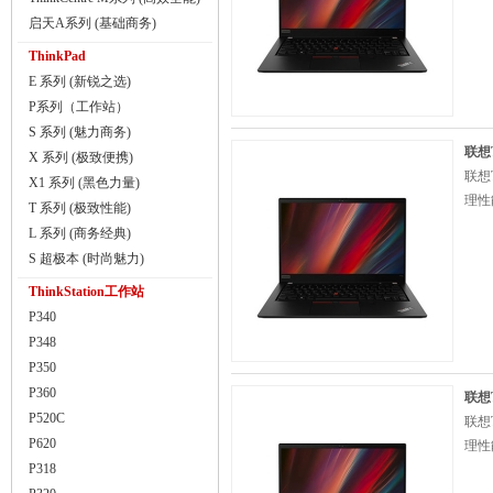
启天A系列 (基础商务)
ThinkPad
E 系列 (新锐之选)
P系列（工作站）
S 系列 (魅力商务)
联想T
X 系列 (极致便携)
联想
X1 系列 (黑色力量)
理性
T 系列 (极致性能)
L 系列 (商务经典)
S 超极本 (时尚魅力)
ThinkStation工作站
P340
P348
P350
P360
联想T
P520C
联想
P620
理性
P318