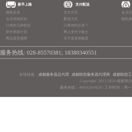
新手上路
支付配送
顾客必读
支付方式
会员注
会员等级折扣
配送方式
隐私保
订单的几种状态
订单何时出库？
积分奖励计划
网上支付小贴士
商品退货保障
关于送货和验货
服务热线: 028-85570381; 18380340551
友情链接：
成都服务器总代理
成都联想服务器代理商
成都联想工
Copyright 2011-2024 
服务热线：400-028-6620 | 工作时间：周一至周
Pow