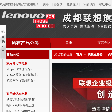
欢迎您来到联想官方旗舰店！
您好
！
[请登录]
[免费注册]
我的联想
帮助中心
首页
特惠专区
帮助中心
商品分类
您当前的位置：
首页
»
联想服务器
»
高
家用笔记本电脑
家用笔记本电脑
商用笔记本电脑
ideapad（性价首选）
YOGA系列（轻薄翻转）
平板电脑
游戏系列（高端配置）
家用分体台式机
商用笔记本电脑
商用分体台式机
扬天V系列 (精彩商务)
昭阳K系列 (商务之选)
家用一体台式机
昭阳E系列 (实用之选)