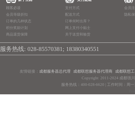
顾客必读
支付方式
会员注
会员等级折扣
配送方式
隐私保
订单的几种状态
订单何时出库？
积分奖励计划
网上支付小贴士
商品退货保障
关于送货和验货
服务热线: 028-85570381; 18380340551
友情链接：
成都服务器总代理
成都联想服务器代理商
成都联想工
Copyright 2011-2024 
服务热线：400-028-6620 | 工作时间：周一至周
Pow