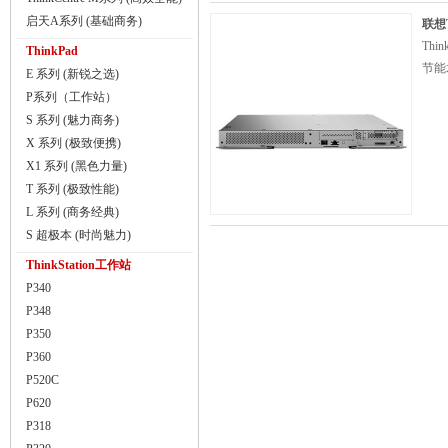
启天A系列 (基础商务)
联想T
Th
ThinkPad
节能
E 系列 (新锐之选)
P系列（工作站）
S 系列 (魅力商务)
X 系列 (极致便携)
X1 系列 (黑色力量)
T 系列 (极致性能)
L 系列 (商务经典)
S 超极本 (时尚魅力)
ThinkStation工作站
P340
P348
P350
P360
P520C
P620
P318