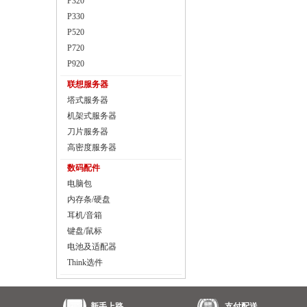
P320
P330
P520
P720
P920
联想服务器
塔式服务器
机架式服务器
刀片服务器
高密度服务器
数码配件
电脑包
内存条/硬盘
耳机/音箱
键盘/鼠标
电池及适配器
Think选件
新手上路
支付配送