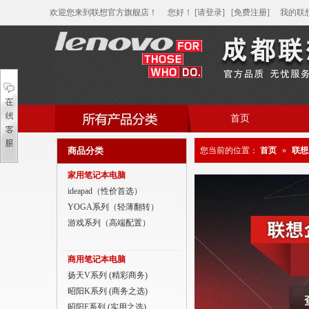
欢迎您来到联想官方旗舰店！
您好
！
[请登录]
[免费注册]
我的联
首页
帮助中心
商品分类
您当前的位置：
首页
»
联想
家用笔记本电脑
家用笔记本电脑
商用笔记本电脑
ideapad（性价首选）
YOGA系列（轻薄翻转）
平板电脑
游戏系列（高端配置）
家用分体台式机
商用笔记本电脑
商用分体台式机
扬天V系列 (精彩商务)
昭阳K系列 (商务之选)
家用一体台式机
昭阳E系列 (实用之选)