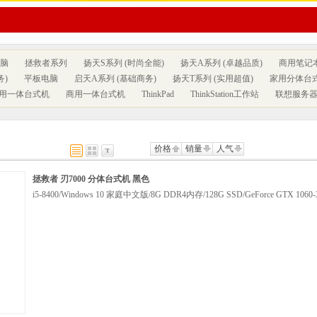
脑
拯救者系列
扬天S系列 (时尚全能)
扬天A系列 (卓越品质)
商用笔记
务)
平板电脑
启天A系列 (基础商务)
扬天T系列 (实用超值)
家用分体台
用一体台式机
商用一体台式机
ThinkPad
ThinkStation工作站
联想服务
价格
销量
人气
拯救者 刃7000 分体台式机 黑色
i5-8400/Windows 10 家庭中文版/8G DDR4内存/128G SSD/GeForce GTX 106