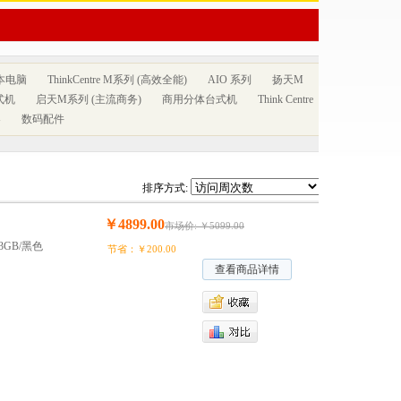
本电脑
ThinkCentre M系列 (高效全能)
AIO 系列
扬天M
式机
启天M系列 (主流商务)
商用分体台式机
Think Centre
器
数码配件
排序方式:
￥4899.00
市场价: ￥5099.00
0-3GB/黑色
节省：￥200.00
查看商品详情