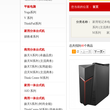
商用一体台式机
平板电脑
您当前的位置：
首页
Yoga系列
ThinkPad
V 系列
分类名称：
家用笔记本电
ThinkStation工作站
ThinkPad系列
系列 (主流商
家用分体台式机
M系列
家
联想服务器
拯救者系列
数码配件
总共找到
40
个商品
商用分体台式机
1
/
2
扬天A系列 (卓越品质)
扬天M系列 (主流商务)
扬天T系列 (实用超值)
启天M系列 (主流商务)
Think Centre M系列
家用一体台式机
AIO 系列
商用一体台式机
扬天S系列 (时尚全能)
ThinkCentre M系列 (高效全能)