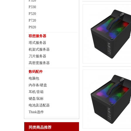
P320
P330
P520
P720
P920
联想服务器
塔式服务器
机架式服务器
刀片服务器
高密度服务器
数码配件
电脑包
内存条/硬盘
耳机/音箱
键盘/鼠标
电池及适配器
Think选件
同类商品推荐