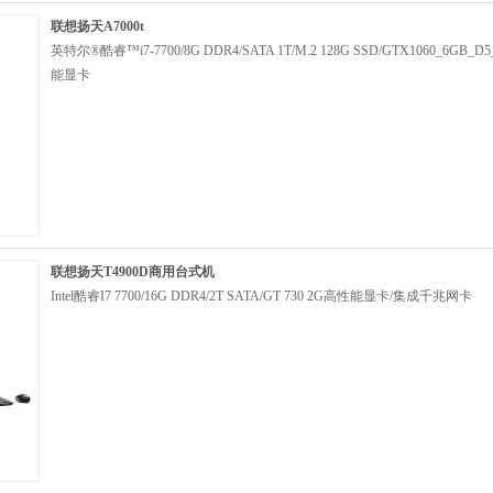
联想扬天A7000t
英特尔®酷睿™i7-7700/8G DDR4/SATA 1T/M.2 128G SSD/GTX1060_6GB_D
能显卡
联想扬天T4900D商用台式机
Intel酷睿I7 7700/16G DDR4/2T SATA/GT 730 2G高性能显卡/集成千兆网卡