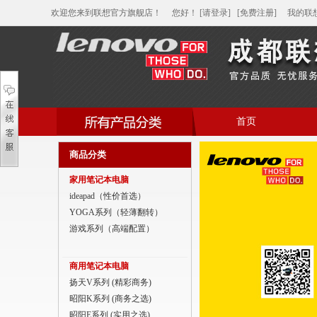
欢迎您来到联想官方旗舰店！
您好
！
[请登录]
[免费注册]
我的联
首页
帮助中心
商品分类
家用笔记本电脑
家用笔记本电脑
商用笔记本电脑
ideapad（性价首选）
YOGA系列（轻薄翻转）
平板电脑
游戏系列（高端配置）
家用分体台式机
商用笔记本电脑
商用分体台式机
扬天V系列 (精彩商务)
昭阳K系列 (商务之选)
家用一体台式机
昭阳E系列 (实用之选)