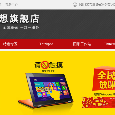
想
帮助中心
028-85570381[长途免费]/4
特惠专区
Thinkpad
图形工作站
Think