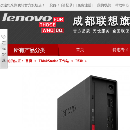
欢迎您来到联想官方旗舰店！
您好
！
[请登录]
[免费注册]
我的联想
帮助中心
首页
特惠专区
您当前的位置：
首页
»
ThinkStation工作站
»
P330
»
帮助中心
家用笔记本电脑
商用笔记本电脑
平板电脑
家用分体台式机
商用分体台式机
家用一体台式机