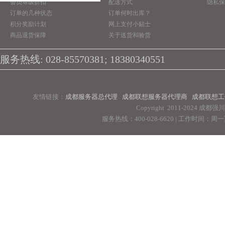
会员等级折扣
配送方式
隐私保
订单的几种状态
订单何时出库？
积分奖励计划
网上支付小贴士
商品退货保障
关于送货和验货
服务热线: 028-85570381; 18380340551
友情链接：
成都服务器总代理
成都联想服务器代理商
成都联想工
Copyright 2011-2024 
服务热线：400-028-6620 | 工作时间：周一至周
Pow