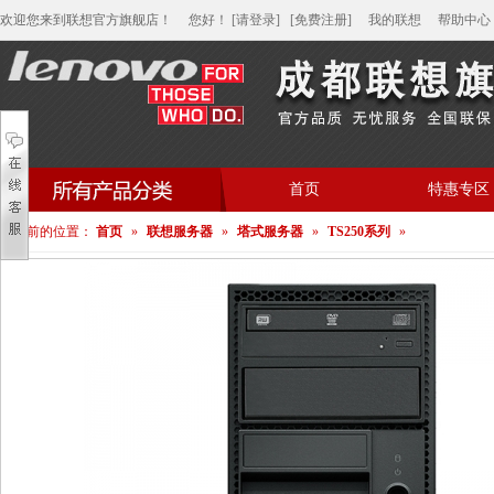
欢迎您来到联想官方旗舰店！
您好
！
[请登录]
[免费注册]
我的联想
帮助中心
首页
特惠专区
您当前的位置：
首页
»
联想服务器
»
塔式服务器
»
TS250系列
»
帮助中心
家用笔记本电脑
商用笔记本电脑
平板电脑
家用分体台式机
商用分体台式机
家用一体台式机