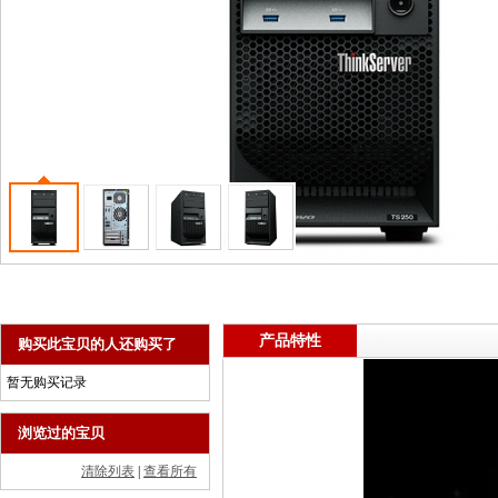
商用一体台式机
ThinkPad
ThinkStation工作站
联想服务器
数码配件
产品特性
购买此宝贝的人还购买了
暂无购买记录
浏览过的宝贝
清除列表
|
查看所有