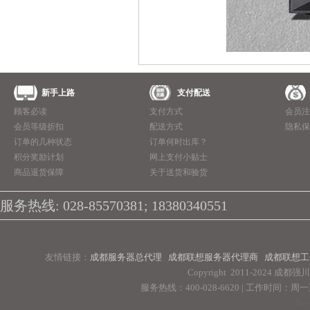
新手上路
支付配送
顾客必读
支付方式
会员注
会员等级折扣
配送方式
隐私保
订单的几种状态
订单何时出库？
积分奖励计划
网上支付小贴士
商品退货保障
关于送货和验货
服务热线: 028-85570381; 18380340551
友情链接：
成都服务器总代理
成都联想服务器代理商
成都联想工
Copyright 2011-2024 
服务热线：400-028-6620 | 工作时间：周一至周
Pow