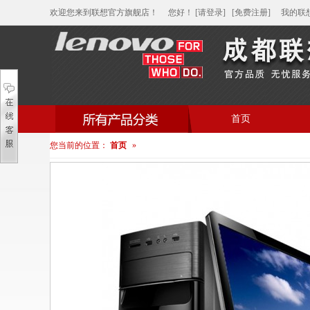
欢迎您来到联想官方旗舰店！
您好
！
[请登录]
[免费注册]
我的联
首页
您当前的位置：
首页
»
帮助中心
家用笔记本电脑
商用笔记本电脑
平板电脑
家用分体台式机
商用分体台式机
家用一体台式机