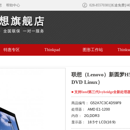
想
帮助中心
028-85570381[长途免费]/4
特惠专区
Thinkpad
图形工作站
Think
联想（Lenovo）新圆梦H5
DVD Linux）
■ 支持Intel第三代Ivybridge全
商品编号：
G52A7C3C4D59F9
处理器：
AMD E1-1200
内存：
2G,DDR3
显示器：
18.5寸 LCD(16:9)