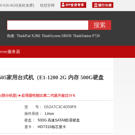
00-028-6620[座机免费]
联想官网
热搜:
ThinkPad X280|
ThinkSystem SR650
ThinkStation P720
server服务器
05家用台式机（E1-1200 2G 内存 500G硬盘
新处理器(部分机型) ■ 处理器性能比第二代提升超过10％
货 号：
G52A7C3C4D59F9
操作系统：
Linux
硬盘：
500G 高速SATAII防震硬盘
显卡：
HD7310核芯显卡