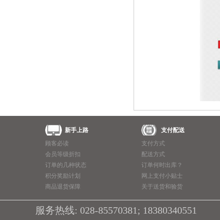
新手上路
支付配送
顾客必读
支付方式
会员等级折扣
配送方式
订单的几种状态
订单何时出库？
积分奖励计划
网上支付小贴士
商品退货保障
关于送货和验货
服务热线: 028-85570381; 18380340551