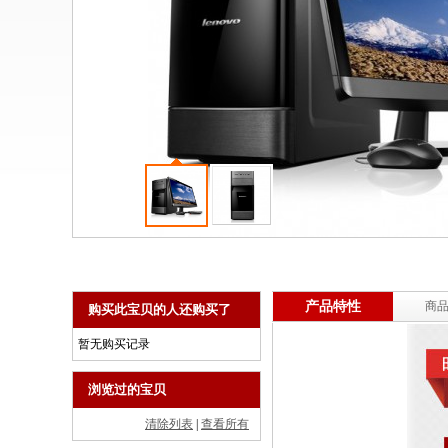
商用一体台式机
ThinkPad
ThinkStation工作站
联想服务器
数码配件
产品特性
商
购买此宝贝的人还购买了
暂无购买记录
浏览过的宝贝
清除列表
|
查看所有