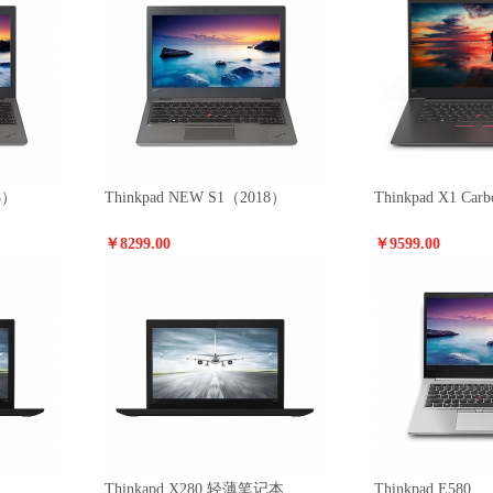
8）
Thinkpad NEW S1（2018）
Thinkpad X1 Ca
￥8299.00
￥9599.00
Thinkapd X280 轻薄笔记本
Thinkpad E580