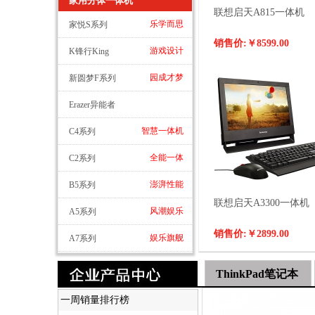
家用分体一体机
联想启天A815一体机
乐学而思
家悦S系列
销售价:
￥8599.00
游戏设计
K锋行King
园成才梦
新圆梦F系列
Erazer异能者
智慧一体机
C4系列
全能一体
C2系列
澎湃性能
B5系列
联想启天A3300一体机
风潮娱乐
A5系列
销售价:
￥2899.00
娱乐旗舰
A7系列
ThinkPad笔记本
一周销量排行榜