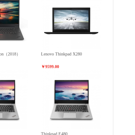
rbon（2018）
Lenovo Thinkpad X280
￥9599.00
Thinkpad E480