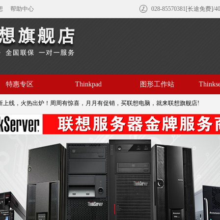
想
帮助中心
028-85570381[长途免费]/4
特惠专区
Thinkpad
图形工作站
Think
新上线，火热出炉！周周有惊喜，月月有促销，买联想电脑，就来联想旗舰店!