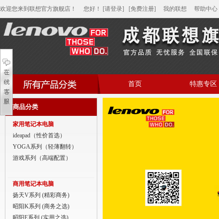
欢迎您来到联想官方旗舰店！
您好
！
[请登录]
[免费注册]
我的联想
帮助中心
首页
特惠专区
帮助中心
商品分类
家用笔记本电脑
家用笔记本电脑
商用笔记本电脑
ideapad（性价首选）
YOGA系列（轻薄翻转）
平板电脑
游戏系列（高端配置）
家用分体台式机
商用笔记本电脑
商用分体台式机
扬天V系列 (精彩商务)
昭阳K系列 (商务之选)
家用一体台式机
昭阳E系列 (实用之选)