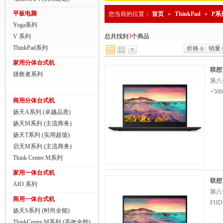
商用一体台式机
平板电脑
您当前的位置：
首页
»
ThinkPad
»
P系
Yoga系列
ThinkPad
V 系列
总共找到
3
个商品
ThinkStation工作站
ThinkPad系列
价格
销量
家用分体台式机
联想服务器
联想T
拯救者系列
第八代
数码配件
+50
商用分体台式机
扬天A系列 (卓越品质)
扬天M系列 (主流商务)
扬天T系列 (实用超值)
启天M系列 (主流商务)
Think Centre M系列
家用一体台式机
联想T
AIO 系列
第八代
商用一体台式机
FHD
扬天S系列 (时尚全能)
ThinkCentre M系列 (高效全能)