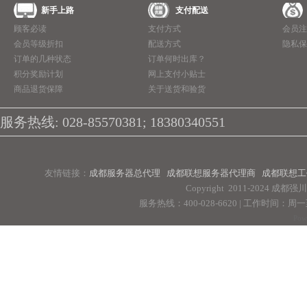
新手上路
支付配送
顾客必读
支付方式
会员注
会员等级折扣
配送方式
隐私保
订单的几种状态
订单何时出库？
积分奖励计划
网上支付小贴士
商品退货保障
关于送货和验货
服务热线: 028-85570381; 18380340551
友情链接：
成都服务器总代理
成都联想服务器代理商
成都联想工
Copyright 2011-2024 
服务热线：400-028-6620 | 工作时间：周一至周
Pow