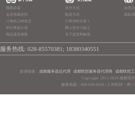
顾客必读
支付方式
会员注
会员等级折扣
配送方式
隐私保
订单的几种状态
订单何时出库？
积分奖励计划
网上支付小贴士
商品退货保障
关于送货和验货
服务热线: 028-85570381; 18380340551
友情链接：
成都服务器总代理
成都联想服务器代理商
成都联想工
Copyright 2011-2024 
服务热线：400-028-6620 | 工作时间：周一至周
Pow