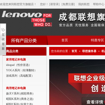
欢迎您来到联想官方旗舰店！
您好
！
[请登录]
[免费注册]
我的联想
帮助中心
首页
特惠专区
帮助中心
商品分类
您当前的位置：
首页
»
联想服务器
»
机
家用笔记本电脑
家用笔记本电脑
商用笔记本电脑
ideapad（性价首选）
YOGA系列（轻薄翻转）
平板电脑
游戏系列（高端配置）
家用分体台式机
商用笔记本电脑
商用分体台式机
扬天V系列 (精彩商务)
昭阳K系列 (商务之选)
家用一体台式机
昭阳E系列 (实用之选)