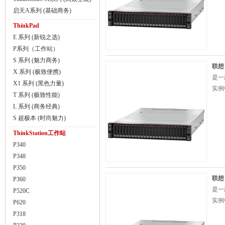
启天A系列 (基础商务)
ThinkPad
E 系列 (新锐之选)
P系列（工作站）
S 系列 (魅力商务)
联想（
X 系列 (极致便携)
是一
X1 系列 (黑色力量)
实例
T 系列 (极致性能)
L 系列 (商务经典)
S 超极本 (时尚魅力)
ThinkStation工作站
P340
P348
P350
联想（
P360
是一
P520C
实例
P620
P318