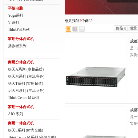
商用一体台式机
平板电脑
Yoga系列
ThinkPad
总共找到
4
个商品
V 系列
价格
销量
ThinkStation工作站
ThinkPad系列
家用分体台式机
联想服务器
成都联
拯救者系列
是一
数码配件
实例
商用分体台式机
扬天A系列 (卓越品质)
扬天M系列 (主流商务)
扬天T系列 (实用超值)
启天M系列 (主流商务)
Think Centre M系列
家用一体台式机
成都联
AIO 系列
是一
商用一体台式机
实例
扬天S系列 (时尚全能)
ThinkCentre M系列 (高效全能)