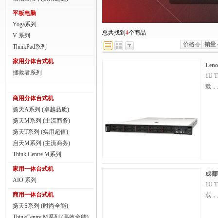
商用一体台式机
平板电脑
Yoga系列
ThinkPad
总共找到
4
个商品
V 系列
价格
销量
ThinkStation工作站
ThinkPad系列
家用分体台式机
联想服务器
Len
拯救者系列
1U
数码配件
载，
商用分体台式机
扬天A系列 (卓越品质)
扬天M系列 (主流商务)
扬天T系列 (实用超值)
启天M系列 (主流商务)
Think Centre M系列
家用一体台式机
成都联
AIO 系列
1U
商用一体台式机
载，
扬天S系列 (时尚全能)
ThinkCentre M系列 (高效全能)