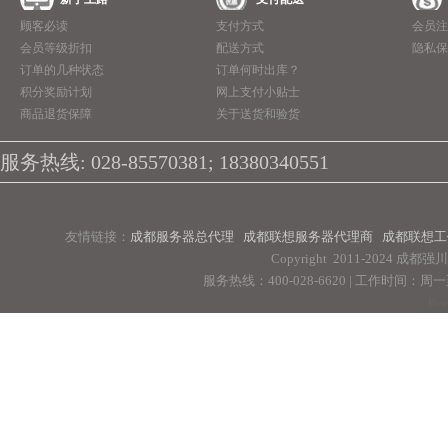
顾客必读
支付方式
会员注
会员等级折扣
配送方式
隐私保
订单的几种状态
订单何时出库？
积分奖励计划
网上支付小贴士
商品退货保障
关于送货和验货
服务热线: 028-85570381; 18380340551
友情链接：
成都服务器总代理
成都联想服务器代理商
成都联想工
Copyright 2011-2024 
服务热线：400-028-6620 | 工作时间：周一至周
Pow