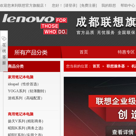
欢迎您来到联想官方旗舰店！
您好
！
[请登录]
[免费注册]
我的联想
帮助中心
首页
特惠专区
帮助中心
商品分类
您当前的位置：
首页
»
联想服务器
»
机
家用笔记本电脑
家用笔记本电脑
商用笔记本电脑
ideapad（性价首选）
YOGA系列（轻薄翻转）
平板电脑
游戏系列（高端配置）
家用分体台式机
商用笔记本电脑
商用分体台式机
扬天V系列 (精彩商务)
昭阳K系列 (商务之选)
家用一体台式机
昭阳E系列 (实用之选)