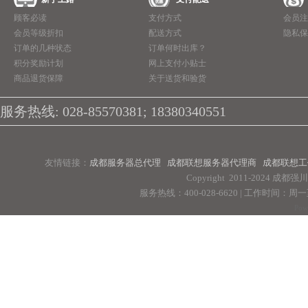
顾客必读
支付方式
会员注
会员等级折扣
配送方式
隐私保
订单的几种状态
订单何时出库？
积分奖励计划
网上支付小贴士
商品退货保障
关于送货和验货
服务热线: 028-85570381; 18380340551
友情链接：
成都服务器总代理
成都联想服务器代理商
成都联想工
Copyright 2011-2024 
服务热线：400-028-6620 | 工作时间：周一至周
Pow