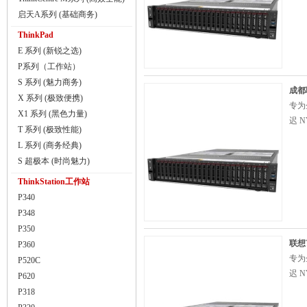
启天A系列 (基础商务)
ThinkPad
E 系列 (新锐之选)
P系列（工作站）
S 系列 (魅力商务)
成都联
X 系列 (极致便携)
专为
X1 系列 (黑色力量)
迟 
T 系列 (极致性能)
L 系列 (商务经典)
S 超极本 (时尚魅力)
ThinkStation工作站
P340
P348
P350
联想T
P360
专为
P520C
迟 
P620
P318