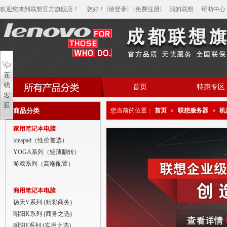
欢迎您来到联想官方旗舰店！
您好
！
[请登录]
[免费注册]
我的联想
帮助中心
首页
特惠专区
帮助中心
商品分类
您当前的位置：
首页
»
联想服务器
»
机
家用笔记本电脑
家用笔记本电脑
商用笔记本电脑
ideapad（性价首选）
YOGA系列（轻薄翻转）
平板电脑
游戏系列（高端配置）
家用分体台式机
商用笔记本电脑
商用分体台式机
扬天V系列 (精彩商务)
昭阳K系列 (商务之选)
家用一体台式机
昭阳E系列 (实用之选)