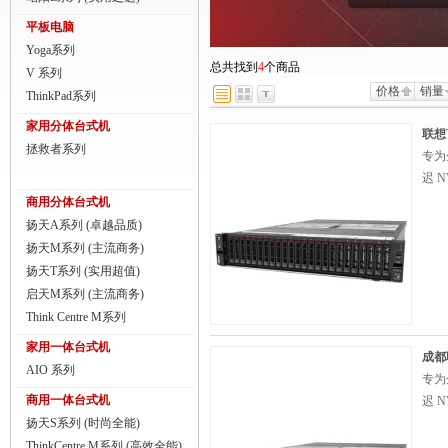
商用一体台式机
平板电脑
Yoga系列
ThinkPad
总共找到
4
个商品
V 系列
价格
销量
ThinkStation工作站
ThinkPad系列
家用分体台式机
联想服务器
联想T
拯救者系列
专为
数码配件
迟 
商用分体台式机
扬天A系列 (卓越品质)
扬天M系列 (主流商务)
扬天T系列 (实用超值)
启天M系列 (主流商务)
Think Centre M系列
家用一体台式机
成都联
AIO 系列
专为
商用一体台式机
迟 
扬天S系列 (时尚全能)
ThinkCentre M系列 (高效全能)