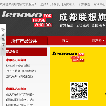
欢迎您来到联想官方旗舰店！
您好
！
[请登录]
[免费注册]
我的联想
帮助中心
首页
特惠专区
帮助中心
商品分类
家用笔记本电脑
家用笔记本电脑
商用笔记本电脑
ideapad（性价首选）
YOGA系列（轻薄翻转）
平板电脑
游戏系列（高端配置）
家用分体台式机
商用笔记本电脑
商用分体台式机
扬天V系列 (精彩商务)
昭阳K系列 (商务之选)
家用一体台式机
昭阳E系列 (实用之选)