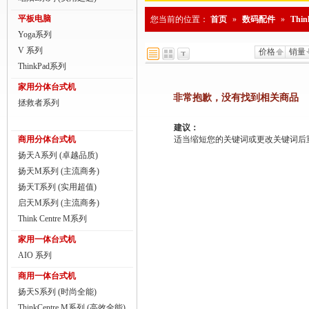
商用一体台式机
平板电脑
您当前的位置：
首页
»
数码配件
»
Thi
Yoga系列
ThinkPad
V 系列
价格
销量
ThinkStation工作站
ThinkPad系列
家用分体台式机
联想服务器
非常抱歉，没有找到相关商品
拯救者系列
数码配件
建议：
商用分体台式机
适当缩短您的关键词或更改关键词后重新搜
扬天A系列 (卓越品质)
扬天M系列 (主流商务)
扬天T系列 (实用超值)
启天M系列 (主流商务)
Think Centre M系列
家用一体台式机
AIO 系列
商用一体台式机
扬天S系列 (时尚全能)
ThinkCentre M系列 (高效全能)