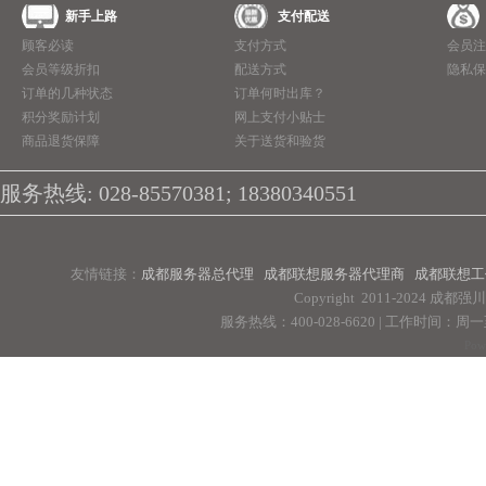
新手上路
支付配送
顾客必读
支付方式
会员注
会员等级折扣
配送方式
隐私保
订单的几种状态
订单何时出库？
积分奖励计划
网上支付小贴士
商品退货保障
关于送货和验货
服务热线: 028-85570381; 18380340551
友情链接：
成都服务器总代理
成都联想服务器代理商
成都联想工
Copyright 2011-2024 
服务热线：400-028-6620 | 工作时间：周一至周
Pow