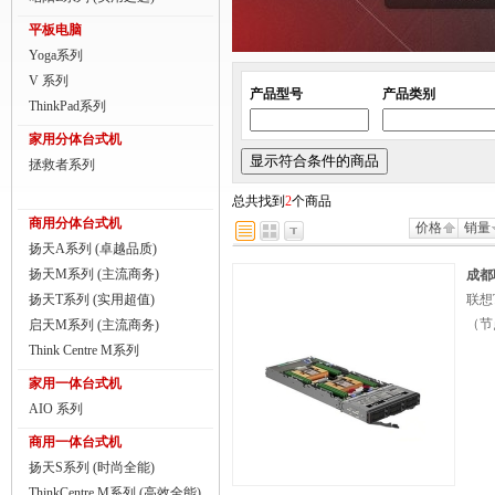
商用一体台式机
平板电脑
Yoga系列
ThinkPad
V 系列
产品型号
产品类别
ThinkStation工作站
ThinkPad系列
家用分体台式机
联想服务器
拯救者系列
数码配件
总共找到
2
个商品
商用分体台式机
价格
销量
扬天A系列 (卓越品质)
扬天M系列 (主流商务)
成都联
扬天T系列 (实用超值)
联想T
（节
启天M系列 (主流商务)
Think Centre M系列
家用一体台式机
AIO 系列
商用一体台式机
扬天S系列 (时尚全能)
ThinkCentre M系列 (高效全能)