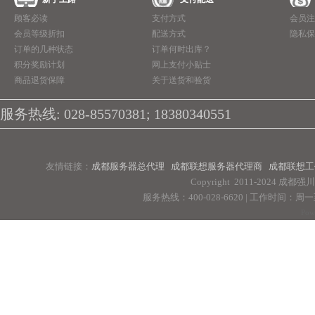
顾客必读
支付方式
会员注
会员等级折扣
配送方式
隐私保
订单的几种状态
订单何时出库？
积分奖励计划
网上支付小贴士
商品退货保障
关于送货和验货
服务热线: 028-85570381; 18380340551
友情链接：
成都服务器总代理
成都联想服务器代理商
成都联想工
Copyright 2011-2024 
服务热线：400-028-6620 | 工作时间：周一至周
Pow