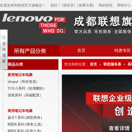
欢迎您来到联想官方旗舰店！
您好
！
[请登录]
[免费注册]
我的联想
帮助中心
首页
特惠专区
帮助中心
商品分类
您当前的位置：
首页
»
联想服务器
»
高
家用笔记本电脑
家用笔记本电脑
商用笔记本电脑
ideapad（性价首选）
YOGA系列（轻薄翻转）
平板电脑
游戏系列（高端配置）
家用分体台式机
商用笔记本电脑
商用分体台式机
扬天V系列 (精彩商务)
昭阳K系列 (商务之选)
家用一体台式机
昭阳E系列 (实用之选)