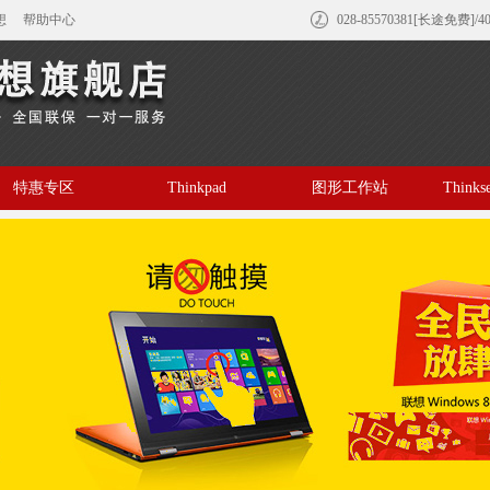
想
帮助中心
028-85570381[长途免费]/4
特惠专区
Thinkpad
图形工作站
Think