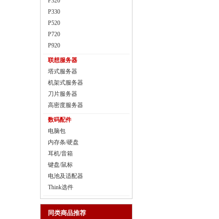
P320
P330
P520
P720
P920
联想服务器
塔式服务器
机架式服务器
刀片服务器
高密度服务器
数码配件
电脑包
内存条/硬盘
耳机/音箱
键盘/鼠标
电池及适配器
Think选件
同类商品推荐