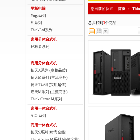
商用一体台式机
平板电脑
您当前的位置：
首页
»
Thi
Yoga系列
ThinkPad
V 系列
总共找到
3
个商品
ThinkStation工作站
ThinkPad系列
家用分体台式机
联想服务器
拯救者系列
数码配件
商用分体台式机
扬天A系列 (卓越品质)
扬天M系列 (主流商务)
扬天T系列 (实用超值)
启天M系列 (主流商务)
Think Centre M系列
家用一体台式机
AIO 系列
商用一体台式机
扬天S系列 (时尚全能)
ThinkCentre M系列 (高效全能)