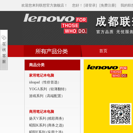
欢迎您来到联想官方旗舰店！
您好
！
[请登录]
[免费注册]
我的联
首页
帮助中心
商品分类
家用笔记本电脑
家用笔记本电脑
商用笔记本电脑
ideapad（性价首选）
YOGA系列（轻薄翻转）
平板电脑
游戏系列（高端配置）
家用分体台式机
商用笔记本电脑
商用分体台式机
扬天V系列 (精彩商务)
昭阳K系列 (商务之选)
家用一体台式机
昭阳E系列 (实用之选)