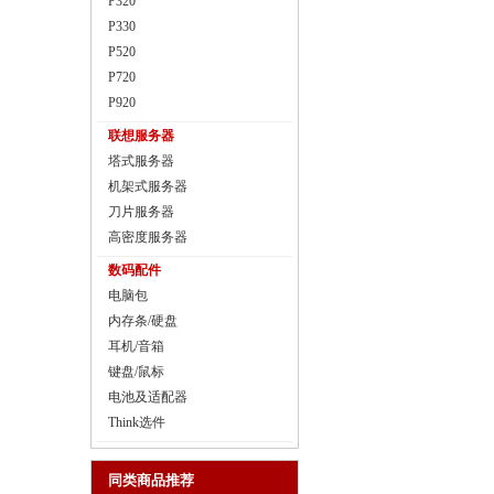
P320
P330
P520
P720
P920
联想服务器
塔式服务器
机架式服务器
刀片服务器
高密度服务器
数码配件
电脑包
内存条/硬盘
耳机/音箱
键盘/鼠标
电池及适配器
Think选件
同类商品推荐