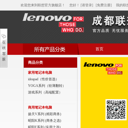
欢迎您来到联想官方旗舰店！
您好
！
[请登录]
[免费注册]
我的联
首页
帮助中心
商品分类
家用笔记本电脑
家用笔记本电脑
商用笔记本电脑
ideapad（性价首选）
YOGA系列（轻薄翻转）
平板电脑
游戏系列（高端配置）
家用分体台式机
商用笔记本电脑
商用分体台式机
扬天V系列 (精彩商务)
昭阳K系列 (商务之选)
家用一体台式机
昭阳E系列 (实用之选)