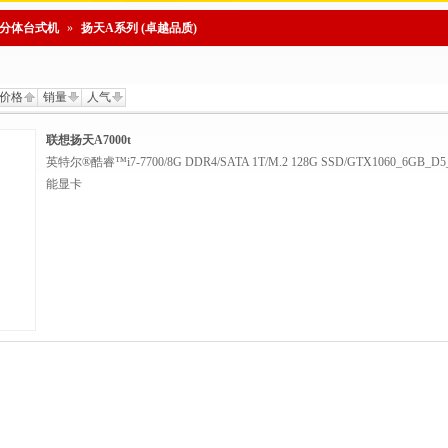
分体台式机
»
扬天A系列 (卓越品质)
价格
销量
人气
联想扬天A7000t
英特尔®酷睿™i7-7700/8G DDR4/SATA 1T/M.2 128G SSD/GTX1060_6GB_D
能显卡