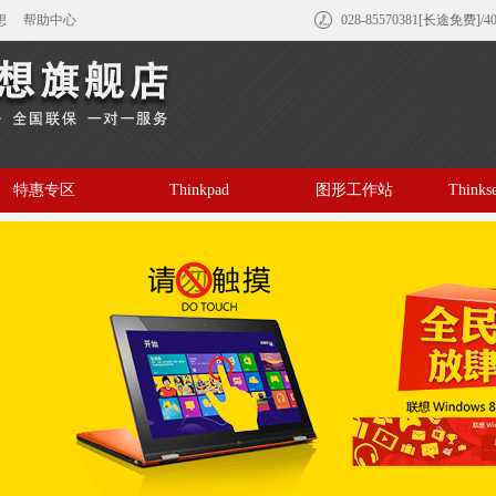
想
帮助中心
028-85570381[长途免费]/4
特惠专区
Thinkpad
图形工作站
Think