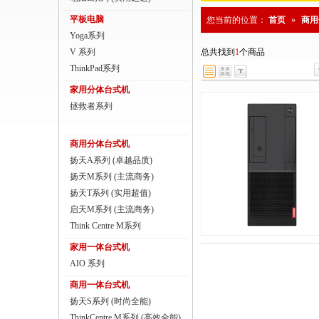
商用一体台式机
平板电脑
您当前的位置：
首页
»
商用
Yoga系列
ThinkPad
V 系列
总共找到
1
个商品
ThinkStation工作站
ThinkPad系列
家用分体台式机
联想服务器
拯救者系列
数码配件
商用分体台式机
扬天A系列 (卓越品质)
扬天M系列 (主流商务)
扬天T系列 (实用超值)
启天M系列 (主流商务)
Think Centre M系列
家用一体台式机
AIO 系列
商用一体台式机
扬天S系列 (时尚全能)
ThinkCentre M系列 (高效全能)