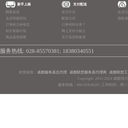
新手上路
支付配送
顾客必读
支付方式
会员注
会员等级折扣
配送方式
隐私保
订单的几种状态
订单何时出库？
积分奖励计划
网上支付小贴士
商品退货保障
关于送货和验货
服务热线: 028-85570381; 18380340551
友情链接：
成都服务器总代理
成都联想服务器代理商
成都联想工
Copyright 2011-2024 
服务热线：400-028-6620 | 工作时间：周一至周
Pow