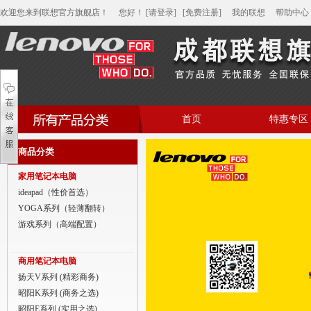
欢迎您来到联想官方旗舰店！
您好
！
[请登录]
[免费注册]
我的联想
帮助中心
首页
特惠专区
帮助中心
商品分类
家用笔记本电脑
家用笔记本电脑
商用笔记本电脑
ideapad（性价首选）
YOGA系列（轻薄翻转）
平板电脑
游戏系列（高端配置）
家用分体台式机
商用笔记本电脑
商用分体台式机
扬天V系列 (精彩商务)
昭阳K系列 (商务之选)
家用一体台式机
昭阳E系列 (实用之选)