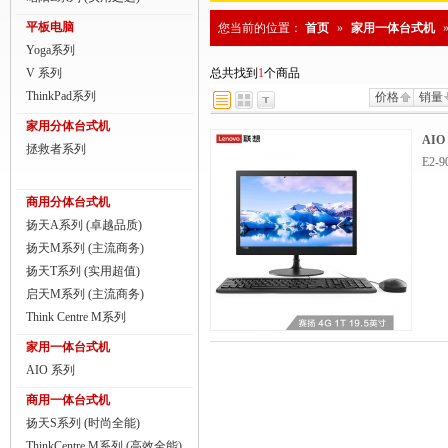
商用一体台式机
平板电脑
您当前的位置：
首页
»
家用一体台式机
Yoga系列
ThinkPad
V 系列
总共找到
1
个商品
ThinkStation工作站
ThinkPad系列
价格
销量
家用分体台式机
联想服务器
AIO
拯救者系列
E2-
数码配件
商用分体台式机
扬天A系列 (卓越品质)
扬天M系列 (主流商务)
扬天T系列 (实用超值)
启天M系列 (主流商务)
Think Centre M系列
家用一体台式机
AIO 系列
商用一体台式机
扬天S系列 (时尚全能)
ThinkCentre M系列 (高效全能)