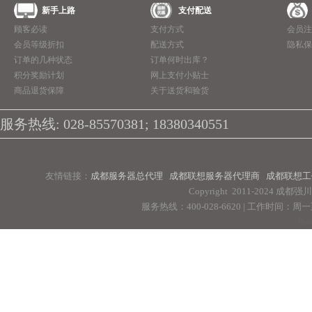
新手上路
支付配送
顾客必读
支付方式
会员注
会员等级折扣
配送方式
隐私保
订单的几种状态
订单何时出库？
积分奖励计划
网上支付小贴士
商品退货保障
关于送货和验货
服务热线: 028-85570381; 18380340551
友情链接：
成都服务器总代理
成都联想服务器代理商
成都联想工
Copyright 2011-2024 
服务热线：400-028-6620 | 工作时间：周一至周
Pow