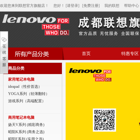
欢迎您来到联想官方旗舰店！
您好
！
[请登录]
[免费注册]
我的联想
帮助中心
首页
特惠专区
帮助中心
商品分类
家用笔记本电脑
家用笔记本电脑
商用笔记本电脑
ideapad（性价首选）
YOGA系列（轻薄翻转）
平板电脑
游戏系列（高端配置）
家用分体台式机
商用笔记本电脑
商用分体台式机
扬天V系列 (精彩商务)
昭阳K系列 (商务之选)
家用一体台式机
昭阳E系列 (实用之选)