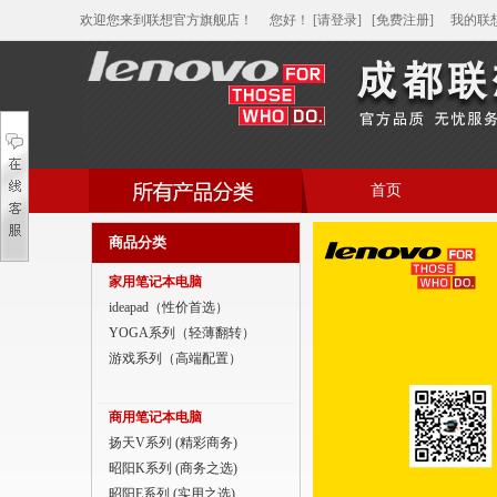
欢迎您来到联想官方旗舰店！
您好
！
[请登录]
[免费注册]
我的联
首页
帮助中心
商品分类
家用笔记本电脑
家用笔记本电脑
商用笔记本电脑
ideapad（性价首选）
YOGA系列（轻薄翻转）
平板电脑
游戏系列（高端配置）
家用分体台式机
商用笔记本电脑
商用分体台式机
扬天V系列 (精彩商务)
昭阳K系列 (商务之选)
家用一体台式机
昭阳E系列 (实用之选)