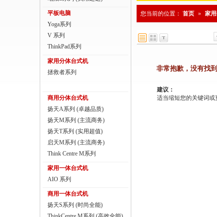
商用一体台式机
平板电脑
您当前的位置：
首页
»
家用
Yoga系列
ThinkPad
V 系列
ThinkStation工作站
ThinkPad系列
家用分体台式机
联想服务器
非常抱歉，没有找
拯救者系列
数码配件
建议：
商用分体台式机
适当缩短您的关键词或更改
扬天A系列 (卓越品质)
扬天M系列 (主流商务)
扬天T系列 (实用超值)
启天M系列 (主流商务)
Think Centre M系列
家用一体台式机
AIO 系列
商用一体台式机
扬天S系列 (时尚全能)
ThinkCentre M系列 (高效全能)