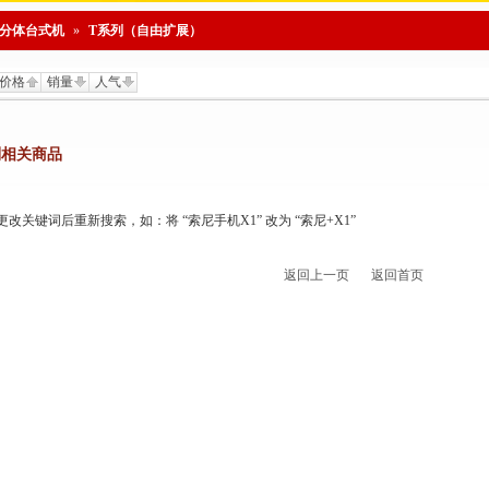
分体台式机
»
T系列（自由扩展）
价格
销量
人气
到相关商品
关键词后重新搜索，如：将 “索尼手机X1” 改为 “索尼+X1”
返回上一页
返回首页