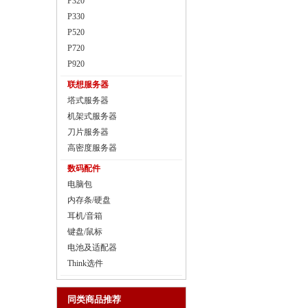
P320
P330
P520
P720
P920
联想服务器
塔式服务器
机架式服务器
刀片服务器
高密度服务器
数码配件
电脑包
内存条/硬盘
耳机/音箱
键盘/鼠标
电池及适配器
Think选件
同类商品推荐