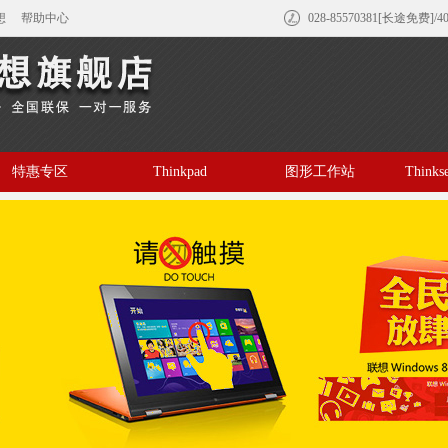
想
帮助中心
028-85570381[长途免费]/4
特惠专区
Thinkpad
图形工作站
Think