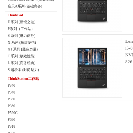
启天A系列 (基础商务)
ThinkPad
E 系列 (新锐之选)
P系列（工作站）
S 系列 (魅力商务)
Len
X 系列 (极致便携)
i5-
X1 系列 (黑色力量)
NVM
T 系列 (极致性能)
826
L 系列 (商务经典)
S 超极本 (时尚魅力)
ThinkStation工作站
P340
P348
P350
P360
P520C
P620
P318