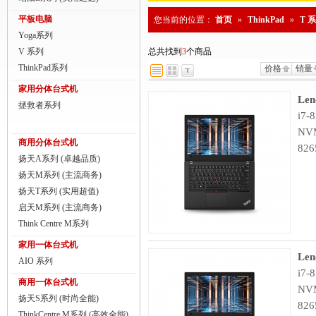
商用一体台式机
平板电脑
您当前的位置：
首页
»
ThinkPad
»
T 
Yoga系列
ThinkPad
V 系列
总共找到
3
个商品
ThinkStation工作站
ThinkPad系列
价格
销量
家用分体台式机
联想服务器
Len
拯救者系列
i7-
数码配件
NVM
商用分体台式机
826
扬天A系列 (卓越品质)
扬天M系列 (主流商务)
扬天T系列 (实用超值)
启天M系列 (主流商务)
Think Centre M系列
家用一体台式机
Len
AIO 系列
i7-
商用一体台式机
NVM
扬天S系列 (时尚全能)
826
ThinkCentre M系列 (高效全能)