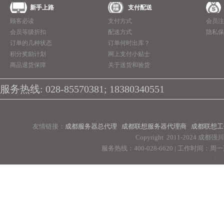
新手上路
支付配送
顾客必读
支付方式
会员注
会员等级折扣
配送方式
隐私保
订单的几种状态
订单何时出库？
积分奖励计划
网上支付小贴士
商品退货保障
关于送货和验货
服务热线: 028-85570381; 18380340551
友情链接：
成都服务器总代理
成都联想服务器代理商
成都联想工
Copyright 2011-2024 
服务热线：400-028-6620 | 工作时间：周一至周
Pow