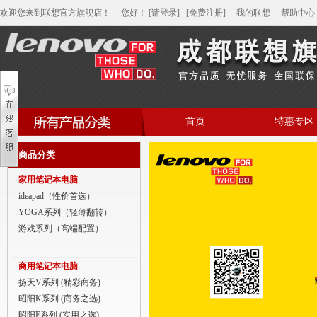
欢迎您来到联想官方旗舰店！
您好
！
[请登录]
[免费注册]
我的联想
帮助中心
首页
特惠专区
帮助中心
商品分类
家用笔记本电脑
家用笔记本电脑
商用笔记本电脑
ideapad（性价首选）
YOGA系列（轻薄翻转）
平板电脑
游戏系列（高端配置）
家用分体台式机
商用笔记本电脑
商用分体台式机
扬天V系列 (精彩商务)
昭阳K系列 (商务之选)
家用一体台式机
昭阳E系列 (实用之选)