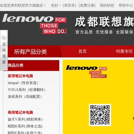
欢迎您来到联想官方旗舰店！
您好
！
[请登录]
[免费注册]
我的联想
帮助中心
首页
特惠专区
帮助中心
商品分类
家用笔记本电脑
家用笔记本电脑
商用笔记本电脑
ideapad（性价首选）
YOGA系列（轻薄翻转）
平板电脑
游戏系列（高端配置）
家用分体台式机
商用笔记本电脑
商用分体台式机
扬天V系列 (精彩商务)
昭阳K系列 (商务之选)
家用一体台式机
昭阳E系列 (实用之选)