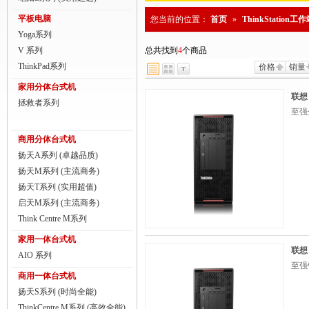
商用一体台式机
平板电脑
您当前的位置：
首页
»
ThinkStation工
Yoga系列
ThinkPad
V 系列
总共找到
4
个商品
ThinkStation工作站
ThinkPad系列
价格
销量
家用分体台式机
联想服务器
联想（
拯救者系列
至强金
数码配件
商用分体台式机
扬天A系列 (卓越品质)
扬天M系列 (主流商务)
扬天T系列 (实用超值)
启天M系列 (主流商务)
Think Centre M系列
家用一体台式机
联想（
AIO 系列
至强银
商用一体台式机
扬天S系列 (时尚全能)
ThinkCentre M系列 (高效全能)