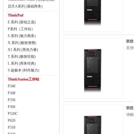
启天A系列 (基础商务)
ThinkPad
E 系列 (新锐之选)
P系列（工作站）
S 系列 (魅力商务)
联想（
X 系列 (极致便携)
至强银
X1 系列 (黑色力量)
T 系列 (极致性能)
L 系列 (商务经典)
S 超极本 (时尚魅力)
ThinkStation工作站
P340
P348
P350
P360
联想（
P520C
强银牌
P620
P318