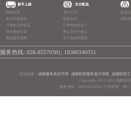
新手上路
支付配送
顾客必读
支付方式
会员注
会员等级折扣
配送方式
隐私保
订单的几种状态
订单何时出库？
积分奖励计划
网上支付小贴士
商品退货保障
关于送货和验货
服务热线: 028-85570381; 18380340551
友情链接：
成都服务器总代理
成都联想服务器代理商
成都联想工
Copyright 2011-2024 
服务热线：400-028-6620 | 工作时间：周一至周
Pow