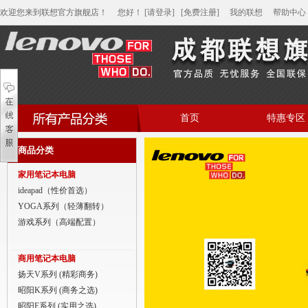
欢迎您来到联想官方旗舰店！
您好
！
[请登录]
[免费注册]
我的联想
帮助中心
首页
特惠专区
帮助中心
商品分类
家用笔记本电脑
家用笔记本电脑
商用笔记本电脑
ideapad（性价首选）
YOGA系列（轻薄翻转）
平板电脑
游戏系列（高端配置）
家用分体台式机
商用笔记本电脑
商用分体台式机
扬天V系列 (精彩商务)
昭阳K系列 (商务之选)
家用一体台式机
昭阳E系列 (实用之选)