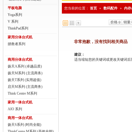
商用一体台式机
平板电脑
您当前的位置：
首页
»
数码配件
»
内存
Yoga系列
ThinkPad
V 系列
价格
销量
ThinkStation工作站
ThinkPad系列
家用分体台式机
联想服务器
非常抱歉，没有找到相关商品
拯救者系列
数码配件
建议：
商用分体台式机
适当缩短您的关键词或更改关键词后重新搜
扬天A系列 (卓越品质)
扬天M系列 (主流商务)
扬天T系列 (实用超值)
启天M系列 (主流商务)
Think Centre M系列
家用一体台式机
AIO 系列
商用一体台式机
扬天S系列 (时尚全能)
ThinkCentre M系列 (高效全能)