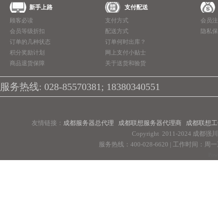
新手上路
支付配送
顾客必读
支付方式
会员注
会员等级折扣
配送方式
隐私保
订单的几种状态
订单何时出库？
积分奖励计划
网上支付小贴士
商品退货保障
关于送货和验货
服务热线: 028-85570381; 18380340551
友情链接：
成都服务器总代理
成都联想服务器代理商
成都联想工
Copyright 2011-2024 
服务热线：400-028-6620 | 工作时间：周一至周
Pow