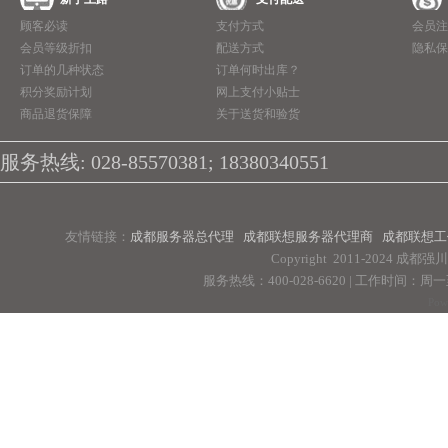
顾客必读
支付方式
会员注
会员等级折扣
配送方式
隐私保
订单的几种状态
订单何时出库？
积分奖励计划
网上支付小贴士
商品退货保障
关于送货和验货
服务热线: 028-85570381; 18380340551
友情链接：
成都服务器总代理
成都联想服务器代理商
成都联想工
Copyright 2011-2024 
服务热线：400-028-6620 | 工作时间：周一至周
Pow