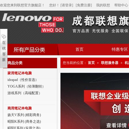
欢迎您来到联想官方旗舰店！
您好
！
[请登录]
[免费注册]
我的联想
帮助中心
首页
特惠专区
帮助中心
商品分类
您当前的位置：
首页
»
联想服务器
»
机
家用笔记本电脑
家用笔记本电脑
商用笔记本电脑
ideapad（性价首选）
YOGA系列（轻薄翻转）
平板电脑
游戏系列（高端配置）
家用分体台式机
商用笔记本电脑
商用分体台式机
扬天V系列 (精彩商务)
昭阳K系列 (商务之选)
家用一体台式机
昭阳E系列 (实用之选)