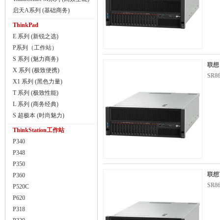
启天A系列 (基础商务)
ThinkPad
E 系列 (新锐之选)
P系列（工作站）
S 系列 (魅力商务)
联想 
X 系列 (极致便携)
SR
X1 系列 (黑色力量)
T 系列 (极致性能)
L 系列 (商务经典)
S 超极本 (时尚魅力)
ThinkStation工作站
P340
P348
P350
联想T
P360
SR
P520C
P620
P318