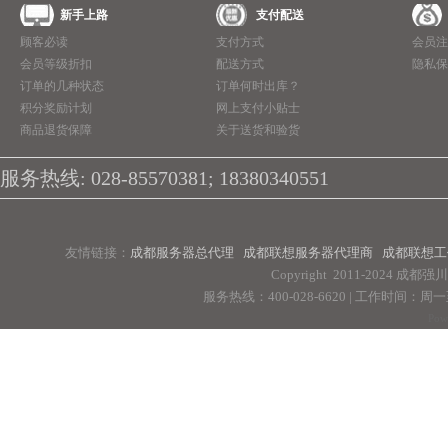
新手上路
支付配送
顾客必读
支付方式
会员注
会员等级折扣
配送方式
隐私保
订单的几种状态
订单何时出库？
积分奖励计划
网上支付小贴士
商品退货保障
关于送货和验货
服务热线: 028-85570381; 18380340551
友情链接：
成都服务器总代理
成都联想服务器代理商
成都联想工
Copyright 2011-2024 
服务热线：400-028-6620 | 工作时间：周一至周
Pow