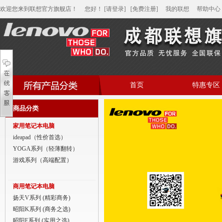
欢迎您来到联想官方旗舰店！
您好
！
[请登录]
[免费注册]
我的联想
帮助中心
首页
特惠专区
帮助中心
商品分类
家用笔记本电脑
家用笔记本电脑
商用笔记本电脑
ideapad（性价首选）
YOGA系列（轻薄翻转）
平板电脑
游戏系列（高端配置）
家用分体台式机
商用笔记本电脑
商用分体台式机
扬天V系列 (精彩商务)
昭阳K系列 (商务之选)
家用一体台式机
昭阳E系列 (实用之选)