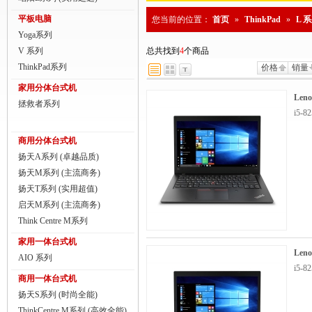
商用一体台式机
平板电脑
您当前的位置：
首页
»
ThinkPad
»
L 
Yoga系列
ThinkPad
V 系列
总共找到
4
个商品
ThinkStation工作站
ThinkPad系列
价格
销量
家用分体台式机
联想服务器
Len
拯救者系列
i5-8
数码配件
商用分体台式机
扬天A系列 (卓越品质)
扬天M系列 (主流商务)
扬天T系列 (实用超值)
启天M系列 (主流商务)
Think Centre M系列
家用一体台式机
Len
AIO 系列
i5-8
商用一体台式机
扬天S系列 (时尚全能)
ThinkCentre M系列 (高效全能)