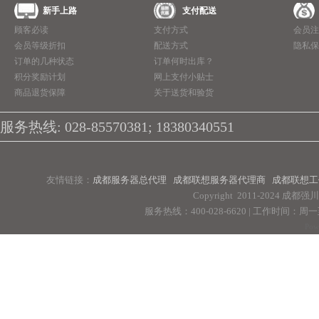
新手上路
支付配送
顾客必读
支付方式
会员注
会员等级折扣
配送方式
隐私保
订单的几种状态
订单何时出库？
积分奖励计划
网上支付小贴士
商品退货保障
关于送货和验货
服务热线: 028-85570381; 18380340551
友情链接：
成都服务器总代理
成都联想服务器代理商
成都联想工
Copyright 2011-2024 
服务热线：400-028-6620 | 工作时间：周一至周
Pow