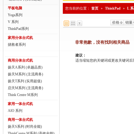
商用一体台式机
平板电脑
您当前的位置：
首页
»
ThinkPad
»
L 
Yoga系列
ThinkPad
V 系列
价格
销量
ThinkStation工作站
ThinkPad系列
家用分体台式机
联想服务器
非常抱歉，没有找到相关商品
拯救者系列
数码配件
建议：
商用分体台式机
适当缩短您的关键词或更改关键词后重新搜
扬天A系列 (卓越品质)
扬天M系列 (主流商务)
扬天T系列 (实用超值)
启天M系列 (主流商务)
Think Centre M系列
家用一体台式机
AIO 系列
商用一体台式机
扬天S系列 (时尚全能)
ThinkCentre M系列 (高效全能)