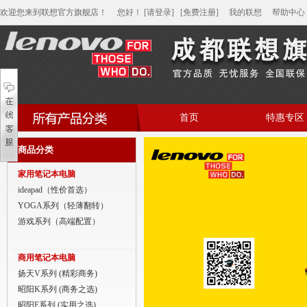
欢迎您来到联想官方旗舰店！
您好
！
[请登录]
[免费注册]
我的联想
帮助中心
首页
特惠专区
帮助中心
商品分类
家用笔记本电脑
家用笔记本电脑
商用笔记本电脑
ideapad（性价首选）
YOGA系列（轻薄翻转）
平板电脑
游戏系列（高端配置）
家用分体台式机
商用笔记本电脑
商用分体台式机
扬天V系列 (精彩商务)
昭阳K系列 (商务之选)
家用一体台式机
昭阳E系列 (实用之选)