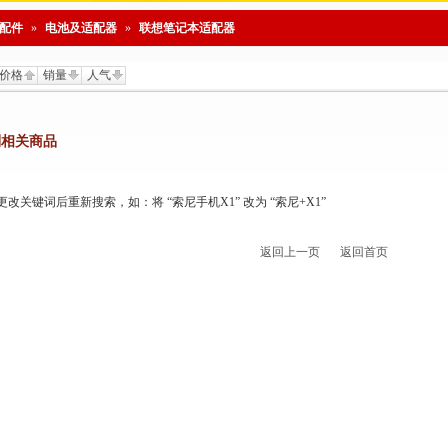
配件
»
电池及适配器
»
联想笔记本适配器
价格
销量
人气
到相关商品
关键词后重新搜索，如：将 “索尼手机X1” 改为 “索尼+X1”
返回上一页
返回首页