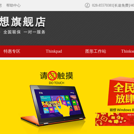
想
帮助中心
028-85570381[长途免费]/4
特惠专区
Thinkpad
图形工作站
Think