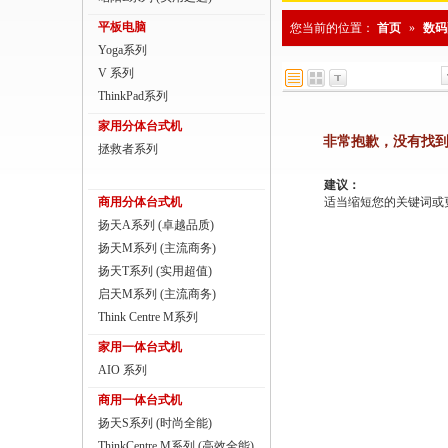
商用一体台式机
平板电脑
您当前的位置：
首页
»
数码
Yoga系列
ThinkPad
V 系列
ThinkStation工作站
ThinkPad系列
家用分体台式机
联想服务器
非常抱歉，没有找
拯救者系列
数码配件
建议：
商用分体台式机
适当缩短您的关键词或更改
扬天A系列 (卓越品质)
扬天M系列 (主流商务)
扬天T系列 (实用超值)
启天M系列 (主流商务)
Think Centre M系列
家用一体台式机
AIO 系列
商用一体台式机
扬天S系列 (时尚全能)
ThinkCentre M系列 (高效全能)