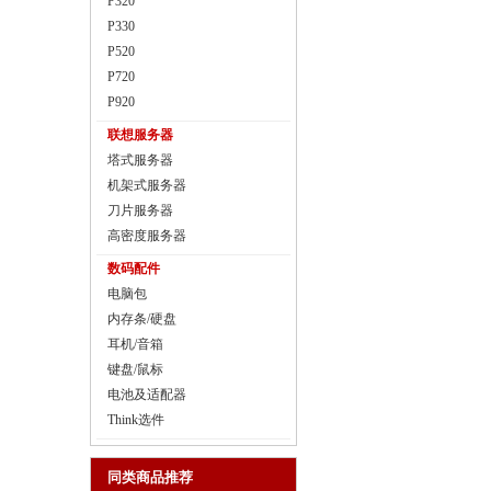
P320
P330
P520
P720
P920
联想服务器
塔式服务器
机架式服务器
刀片服务器
高密度服务器
数码配件
电脑包
内存条/硬盘
耳机/音箱
键盘/鼠标
电池及适配器
Think选件
同类商品推荐