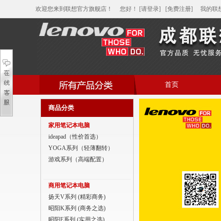
欢迎您来到联想官方旗舰店！
您好
！
[请登录]
[免费注册]
我的联
首页
帮助中心
商品分类
家用笔记本电脑
家用笔记本电脑
商用笔记本电脑
ideapad（性价首选）
YOGA系列（轻薄翻转）
平板电脑
游戏系列（高端配置）
家用分体台式机
商用笔记本电脑
商用分体台式机
扬天V系列 (精彩商务)
昭阳K系列 (商务之选)
家用一体台式机
昭阳E系列 (实用之选)