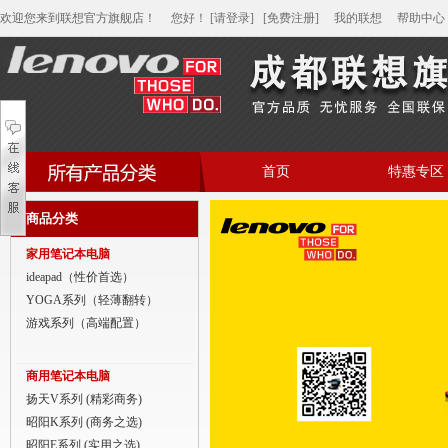
欢迎您来到联想官方旗舰店！
您好
！
[请登录]
[免费注册]
我的联想
帮助中心
首页
特惠专区
帮助中心
商品分类
家用笔记本电脑
家用笔记本电脑
商用笔记本电脑
ideapad（性价首选）
YOGA系列（轻薄翻转）
平板电脑
游戏系列（高端配置）
家用分体台式机
商用笔记本电脑
商用分体台式机
扬天V系列 (精彩商务)
昭阳K系列 (商务之选)
家用一体台式机
昭阳E系列 (实用之选)