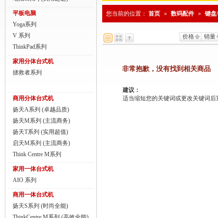
商用一体台式机
平板电脑
您当前的位置：
首页
»
数码配件
»
键盘
Yoga系列
ThinkPad
V 系列
价格
销量
ThinkStation工作站
ThinkPad系列
家用分体台式机
联想服务器
非常抱歉，没有找到相关商品
拯救者系列
数码配件
建议：
商用分体台式机
适当缩短您的关键词或更改关键词后重新搜
扬天A系列 (卓越品质)
扬天M系列 (主流商务)
扬天T系列 (实用超值)
启天M系列 (主流商务)
Think Centre M系列
家用一体台式机
AIO 系列
商用一体台式机
扬天S系列 (时尚全能)
ThinkCentre M系列 (高效全能)