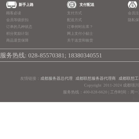
新手上路
支付配送
顾客必读
支付方式
会员注
会员等级折扣
配送方式
隐私保
订单的几种状态
订单何时出库？
积分奖励计划
网上支付小贴士
商品退货保障
关于送货和验货
服务热线: 028-85570381; 18380340551
友情链接：
成都服务器总代理
成都联想服务器代理商
成都联想工
Copyright 2011-2024 
服务热线：400-028-6620 | 工作时间：周一至周
Pow