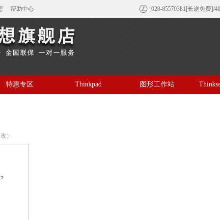
想
帮助中心
028-85570381[长途免费]/4
特惠专区
Thinkpad
图形工作站
Think
修改）
？