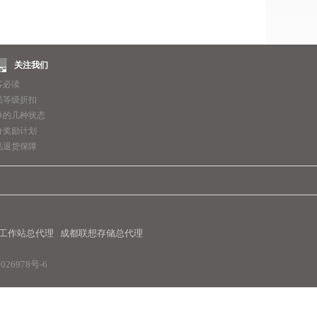
关注我们
客必读
员等级折扣
单的几种状态
分奖励计划
品退货保障
工作站总代理
成都联想存储总代理
26978号-6