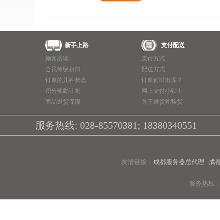
商用一体台式机
ThinkPad
新手上路
支付配送
ThinkStation工作站
顾客必读
支付方式
联想服务器
会员等级折扣
配送方式
订单的几种状态
订单何时出库？
数码配件
积分奖励计划
网上支付小贴士
商品退货保障
关于送货和验货
服务热线: 028-85570381; 18380340551
友情链接：
成都服务器总代理
成
服务热线：40