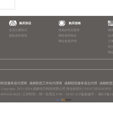
购买协议
购买指南
会员注册协议
体贴的售后服务
顾
隐私保护政策
网站使用条款
会
网站免责声明
订
积
商
都联想服务器代理商
成都联想工作站代理商
成都联想服务器总代理
成都联想
Copyright 2011-2024 成都强川科技有限公司
营业执照9151010758263036X1
0-028-6620 | 工作时间：周一至周五 9:00－18:00 |
ICP备案编号： 蜀ICP备110
Powered by
Shop
Ex
v4.8.5